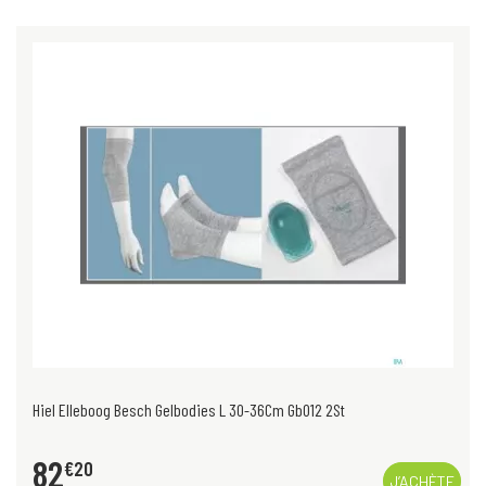
Hiel Elleboog Besch Gelbodies L 30-36Cm Gb012 2St
82
€
20
J’ACHÈTE