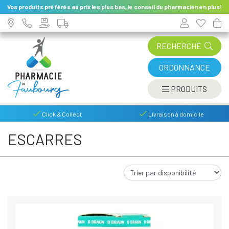
Vos produits préférés au prix les plus bas, le conseil du pharmacien en plus!
RECHERCHE
ORDONNANCE
AFFIC
PRODUITS
Click & Collect
Livraison à domicile
ESCARRES