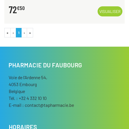
72
€
50
VISUALISER
«
‹
1
›
»
PHARMACIE DU FAUBOURG
Voie de l’Ardenne 54,
4053 Embourg
Belgique
Tél. : +32 4 332 10 10
E-mail :
contact
@
tapharmacie.be
HORAIRES