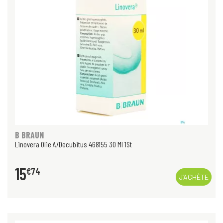
B BRAUN
Linovera Olie A/Decubitus 468155 30 Ml 1St
15
€
74
J’ACHÈTE