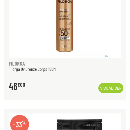
FILORGA
Filorga Uv Bronze Corps 150Ml
46
€
00
VISUALISER
%
-33