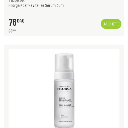
Filorga Ncef Revitalize Serum 30ml
76
€
40
J’ACHÈTE
95
€
50