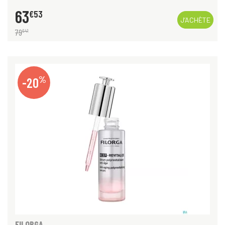
63
€
53
J’ACHÈTE
79
€
41
%
-20
FILORGA