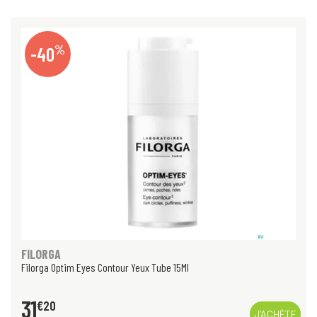
%
-40
FILORGA
Filorga Optim Eyes Contour Yeux Tube 15Ml
31
€
20
J’ACHÈTE