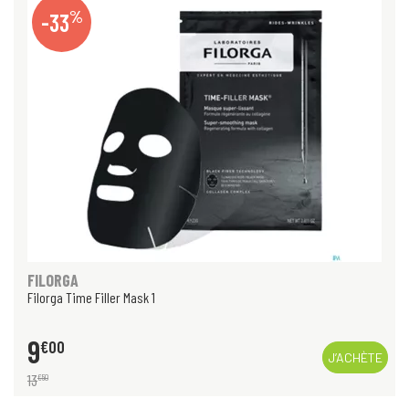
%
-33
FILORGA
Filorga Time Filler Mask 1
9
€
00
J’ACHÈTE
13
€
50