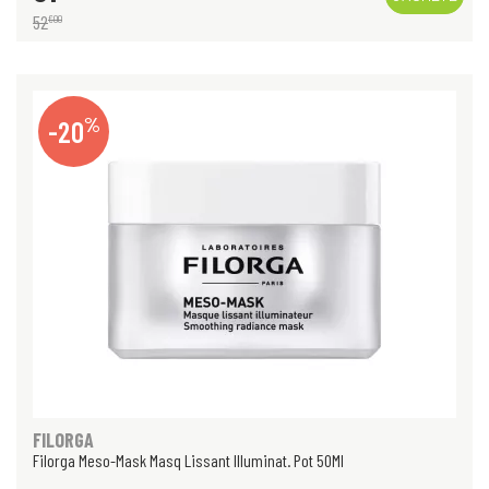
52
€
00
%
-20
FILORGA
Filorga Meso-Mask Masq Lissant Illuminat. Pot 50Ml