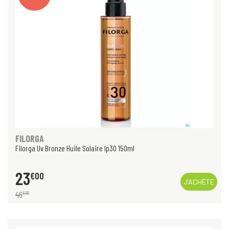
FILORGA
Filorga Uv Bronze Huile Solaire Ip30 150ml
23
€
00
J’ACHÈTE
46
€
00