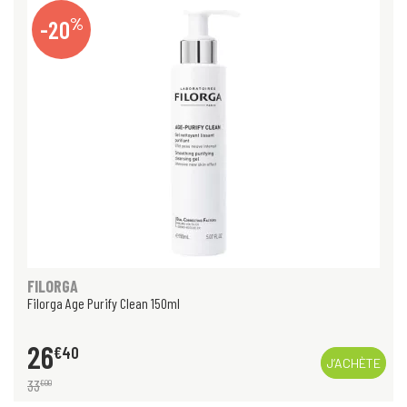
%
-20
FILORGA
Filorga Age Purify Clean 150ml
26
€
40
J’ACHÈTE
33
€
00