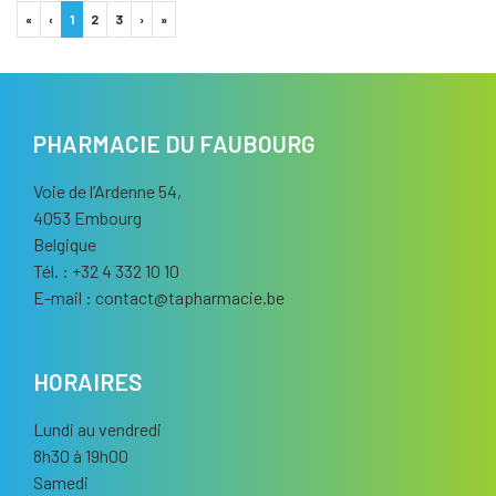
«
‹
1
2
3
›
»
PHARMACIE DU FAUBOURG
Voie de l’Ardenne 54,
4053 Embourg
Belgique
Tél. : +32 4 332 10 10
E-mail :
contact
@
tapharmacie.be
HORAIRES
Lundi au vendredi
8h30 à 19h00
Samedi