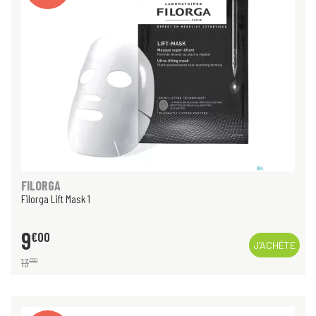
FILORGA
Filorga Lift Mask 1
9
€
00
J’ACHÈTE
13
€
50