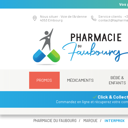
Vos 
Nous situer : Voie de l’Ardenne
Service clients : +3
4053 Embourg
contact
@
tapharma
BÉBÉ &
PROMOS
MÉDICAMENTS
ENFANTS
Click & Collec
Commandez en ligne et récuperez votre co
PHARMACIE DU FAUBOURG
MARQUE
INTERPROX