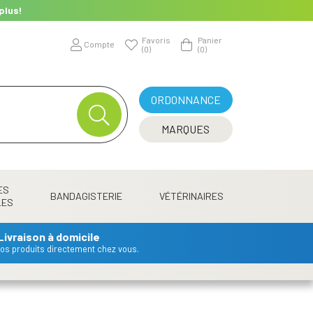
plus!
Favoris
Panier
Compte
(0)
(0)
ORDONNANCE
MARQUES
ES
BANDAGISTERIE
VÉTÉRINAIRES
LES
Livraison à domicile
 vos produits directement chez vous.