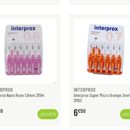
ERPROX
INTERPROX
prox Nano Rose 1,9mm 31194
Interprox Super Micro Orange 2m
31193
6
50
€
50
J’ACHÈTE
J’A