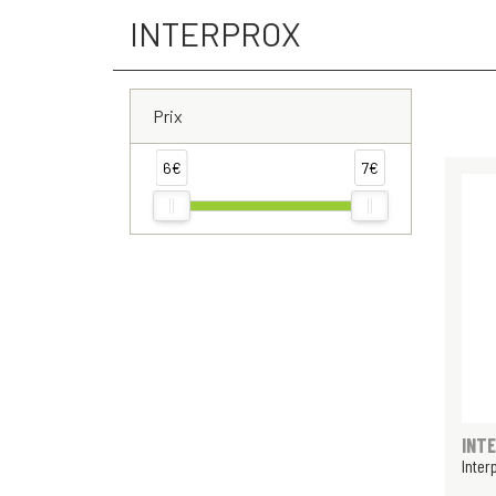
INTERPROX
Prix
6€
7€
INT
Inter