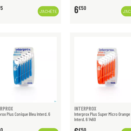
6
35
€
50
J’ACHÈTE
J’A
ERPROX
INTERPROX
prox Plus Conique Bleu Interd. 6
Interprox Plus Super Micro Orange
Interd. 6 1460
50
€
50