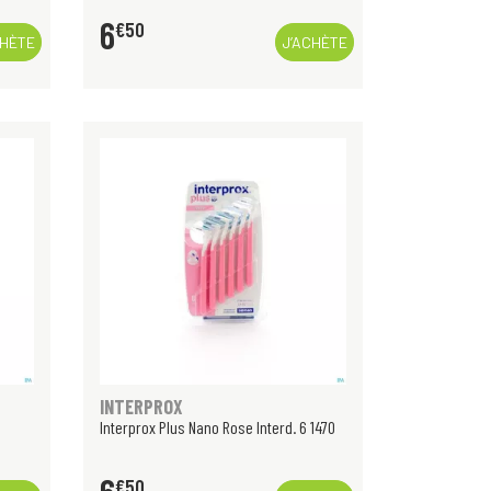
6
€
50
CHÈTE
J’ACHÈTE
INTERPROX
Interprox Plus Nano Rose Interd. 6 1470
€
50