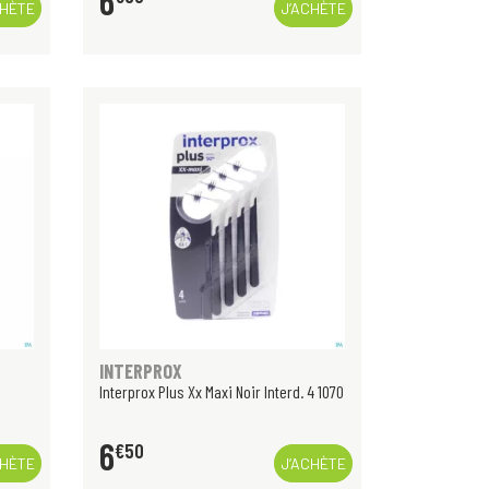
6
CHÈTE
J’ACHÈTE
INTERPROX
Interprox Plus Xx Maxi Noir Interd. 4 1070
6
€
50
CHÈTE
J’ACHÈTE