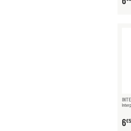
6
INT
Inter
6
€