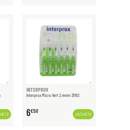
INTERPROX
m
Interprox Micro Vert 2,4mm 31192
6
€
50
CHÈTE
J’ACHÈTE