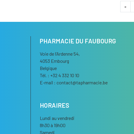
«
PHARMACIE DU FAUBOURG
Voie de l’Ardenne 54,
4053 Embourg
Belgique
Tél. : +32 4 332 10 10
E-mail :
contact
@
tapharmacie.be
HORAIRES
Lundi au vendredi
8h30 à 19h00
Samedi