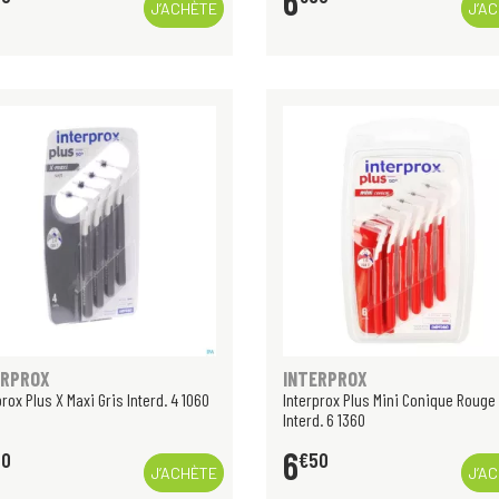
6
J’ACHÈTE
J’A
ERPROX
INTERPROX
prox Plus X Maxi Gris Interd. 4 1060
Interprox Plus Mini Conique Rouge
Interd. 6 1360
6
50
€
50
J’ACHÈTE
J’A