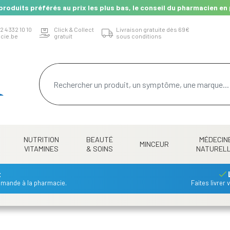
produits préférés au prix les plus bas, le conseil du pharmacien en 
2 4 332 10 10
Click & Collect
Livraison gratuite dès 69€
cie.be
gratuit
sous conditions
NUTRITION
BEAUTÉ
MÉDECIN
MINCEUR
VITAMINES
& SOINS
NATUREL
t
mmande à la pharmacie.
Faites livrer