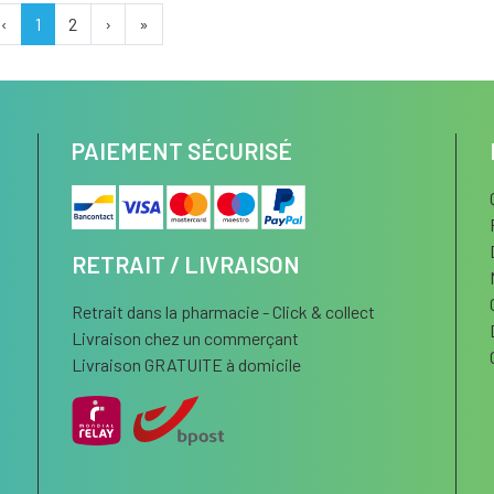
‹
1
2
›
»
PAIEMENT SÉCURISÉ
RETRAIT / LIVRAISON
Retrait dans la pharmacie - Click & collect
Livraison chez un commerçant
Livraison GRATUITE à domicile