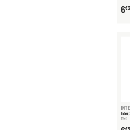
6
€
INT
Inter
1150
€