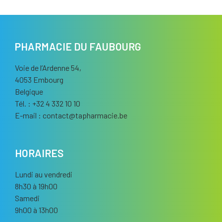
PHARMACIE DU FAUBOURG
Voie de l’Ardenne 54,
4053 Embourg
Belgique
Tél. : +32 4 332 10 10
E-mail :
contact
@
tapharmacie.be
HORAIRES
Lundi au vendredi
8h30 à 19h00
Samedi
9h00 à 13h00