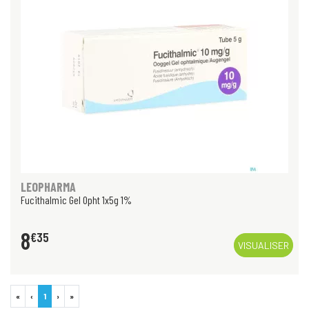
LEOPHARMA
Fucithalmic Gel Opht 1x5g 1%
8
€
35
VISUALISER
«
‹
1
›
»