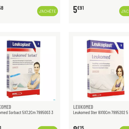
5
58
€
91
J’ACHÈTE
J’A
KOMED
LEUKOMED
omed Sorbact 5X7,2Cm 7995003 3
Leukomed Ster 8X10Cm 7995202 5 
1
€
15