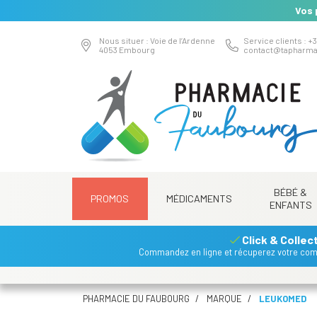
Vos 
Nous situer : Voie de l’Ardenne
Service clients : +3
4053 Embourg
contact
@
tapharma
BÉBÉ &
PROMOS
MÉDICAMENTS
ENFANTS
Click & Collec
Commandez en ligne et récuperez votre co
PHARMACIE DU FAUBOURG
MARQUE
LEUKOMED