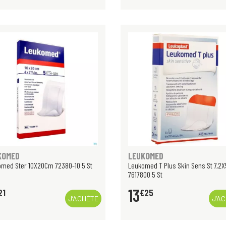
KOMED
LEUKOMED
med Ster 10X20Cm 72380-10 5 St
Leukomed T Plus Skin Sens St 7,2
7617800 5 St
13
21
€
25
J’ACHÈTE
J’A