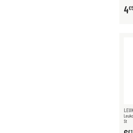
4
€
LEU
Leuk
St
€
1