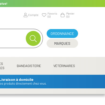
plus!
Favoris
Panier
Compte
(0)
(0)
ORDONNANCE
MARQUES
ES
BANDAGISTERIE
VÉTÉRINAIRES
LES
Livraison à domicile
 vos produits directement chez vous.