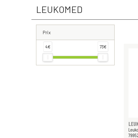
LEUKOMED
Prix
4€
73€
LEU
Leuko
79952