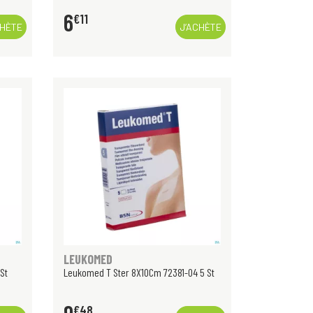
6
€
11
CHÈTE
J’ACHÈTE
LEUKOMED
St
Leukomed T Ster 8X10Cm 72381-04 5 St
€
48