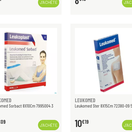
8
J’ACHÈTE
J’A
KOMED
LEUKOMED
omed Sorbact 8X10Cm 7995004 3
Leukomed Ster 8X15Cm 72380-09 5
10
€
09
€
19
J’ACHÈTE
J’A