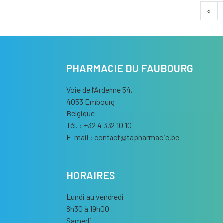
«
PHARMACIE DU FAUBOURG
Voie de l’Ardenne 54,
4053 Embourg
Belgique
Tél. : +32 4 332 10 10
E-mail :
contact
@
tapharmacie.be
HORAIRES
Lundi au vendredi
8h30 à 19h00
Samedi