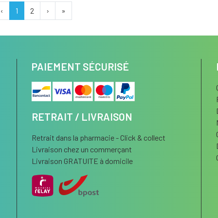
‹
1
2
›
»
PAIEMENT SÉCURISÉ
RETRAIT / LIVRAISON
Retrait dans la pharmacie - Click & collect
Livraison chez un commerçant
Livraison GRATUITE à domicile