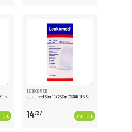
LEUKOMED
X5Cm
Leukomed Ster 10X25Cm 72380-11 5 St
14
€
27
CHÈTE
J’ACHÈTE