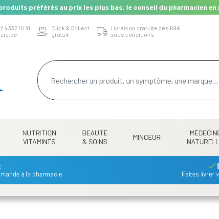
produits préférés au prix les plus bas, le conseil du pharmacien en 
2 4 332 10 10
Click & Collect
Livraison gratuite dès 69€
cie.be
gratuit
sous conditions
NUTRITION
BEAUTÉ
MÉDECIN
MINCEUR
VITAMINES
& SOINS
NATUREL
t
mmande à la pharmacie.
Faites livrer