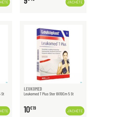
9
CHÈTE
J’ACHÈTE
LEUKOMED
 St
Leukomed T Plus Ster 8X10Cm 5 St
10
€
19
CHÈTE
J’ACHÈTE