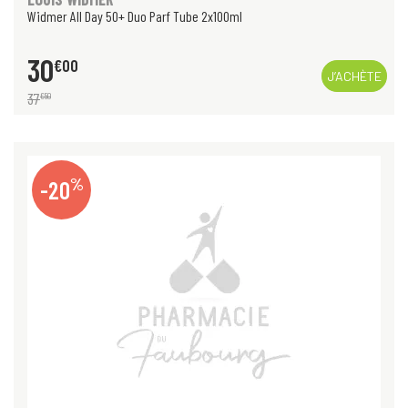
Widmer All Day 50+ Duo Parf Tube 2x100ml
30
€
00
J’ACHÈTE
37
€
50
%
-20