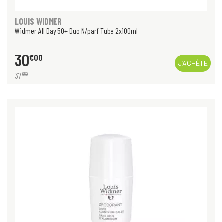
LOUIS WIDMER
Widmer All Day 50+ Duo N/parf Tube 2x100ml
30
€
00
J’ACHÈTE
37
€
50