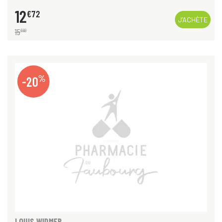
12
€
72
J’ACHÈTE
15
€
90
%
-20
LOUIS WIDMER