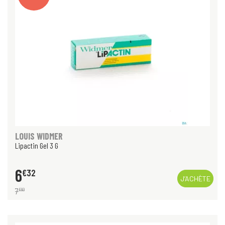
LOUIS WIDMER
Lipactin Gel 3 G
6
€
32
J’ACHÈTE
7
€
90