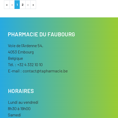
«
‹
1
2
›
»
PHARMACIE DU FAUBOURG
Voie de l’Ardenne 54,
4053 Embourg
Belgique
Tél. : +32 4 332 10 10
E-mail :
contact
@
tapharmacie.be
HORAIRES
Lundi au vendredi
8h30 à 19h00
Samedi