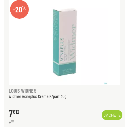
%
-20
LOUIS WIDMER
Widmer Acneplus Creme N/parf 30g
7
€
12
J’ACHÈTE
8
€
90