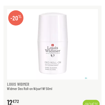
%
-20
LOUIS WIDMER
Widmer Deo Roll-on N/parf Nf 50ml
12
€
72
J’ACHÈTE