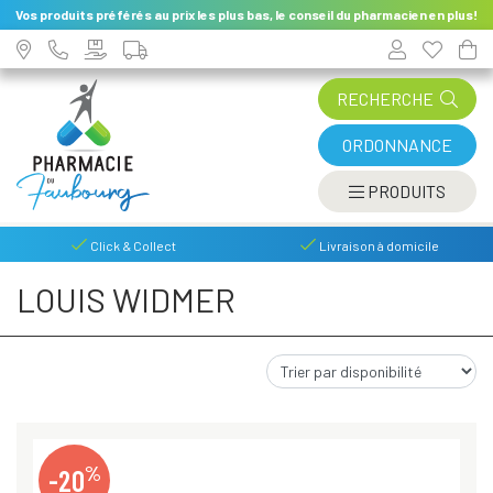
Vos produits préférés au prix les plus bas, le conseil du pharmacien en plus!
RECHERCHE
ORDONNANCE
AFFIC
PRODUITS
Click & Collect
Livraison à domicile
LOUIS WIDMER
%
-20