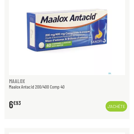
MAALOX
Maalox Antacid 200/400 Comp 40
6
€
93
J’ACHÈTE