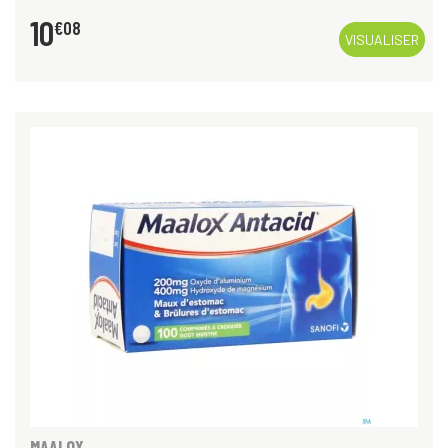
10
€
08
VISUALISER
MAALOX