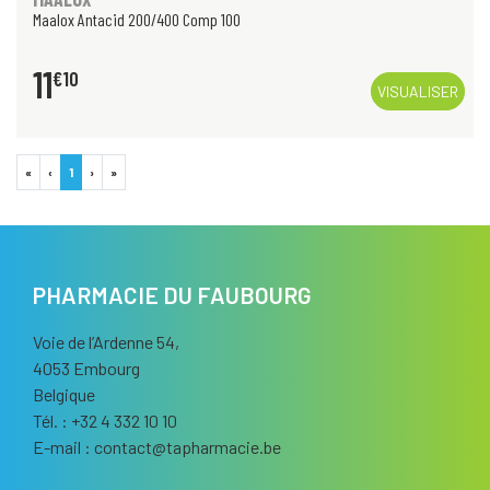
Maalox Antacid 200/400 Comp 100
11
€
10
VISUALISER
«
‹
1
›
»
PHARMACIE DU FAUBOURG
Voie de l’Ardenne 54,
4053 Embourg
Belgique
Tél. : +32 4 332 10 10
E-mail :
contact
@
tapharmacie.be