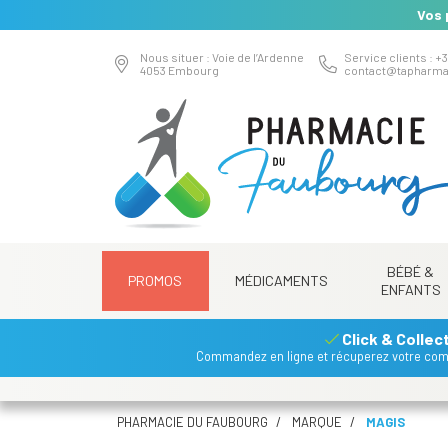
Vos 
Nous situer : Voie de l’Ardenne
Service clients : +3
4053 Embourg
contact
@
tapharma
BÉBÉ &
PROMOS
MÉDICAMENTS
ENFANTS
Click & Collec
Commandez en ligne et récuperez votre co
PHARMACIE DU FAUBOURG
MARQUE
MAGIS