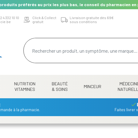
produits préférés au prix les plus bas, le conseil du pharmacien en 
2 4 332 10 10
Click & Collect
Livraison gratuite dès 69€
cie.be
gratuit
sous conditions
NUTRITION
BEAUTÉ
MÉDECIN
MINCEUR
VITAMINES
& SOINS
NATUREL
t
mmande à la pharmacie.
Faites livrer