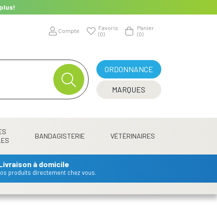
plus!
Favoris
Panier
Compte
(0)
(0)
ORDONNANCE
MARQUES
ES
BANDAGISTERIE
VÉTÉRINAIRES
LES
Livraison à domicile
 vos produits directement chez vous.