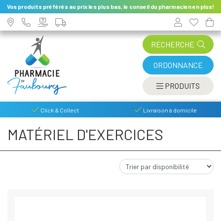
Vos produits préférés au prix les plus bas, le conseil du pharmacien en plus!
RECHERCHE
ORDONNANCE
AFFIC
PRODUITS
Click & Collect
Livraison à domicile
MATÉRIEL D'EXERCICES