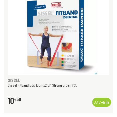
SISSEL
Sissel Fitband Ess 15Cmx2,5M Strong Groen 1 St
10
€
50
J’ACHÈTE