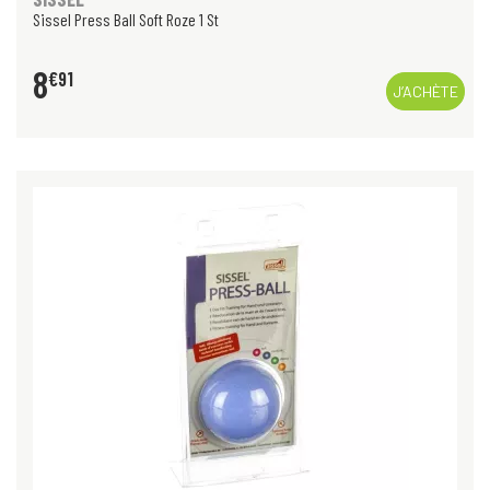
Sissel Press Ball Soft Roze 1 St
8
€
91
J’ACHÈTE