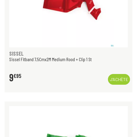
SISSEL
Sissel Fitband 7,5Cmx2M Medium Rood + Clip 1 St
9
€
95
J’ACHÈTE