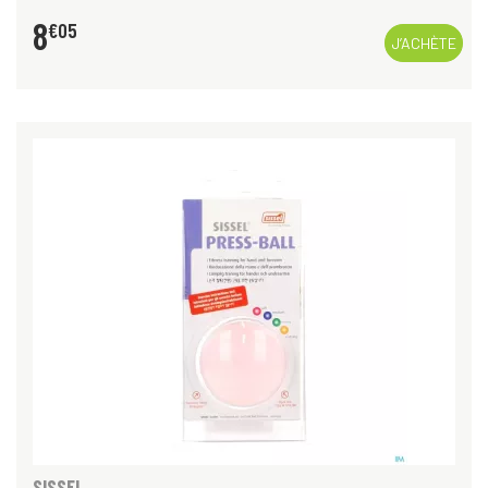
8
€
05
J’ACHÈTE
SISSEL