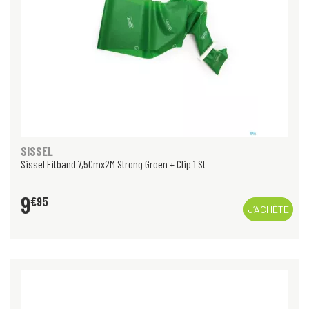
SISSEL
Sissel Fitband 7,5Cmx2M Strong Groen + Clip 1 St
9
€
95
J’ACHÈTE