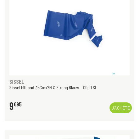
SISSEL
Sissel Fitband 7,5Cmx2M X-Strong Blauw + Clip 1 St
9
€
95
J’ACHÈTE