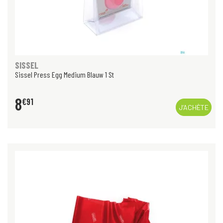
SISSEL
Sissel Press Egg Medium Blauw 1 St
8
€
91
J’ACHÈTE