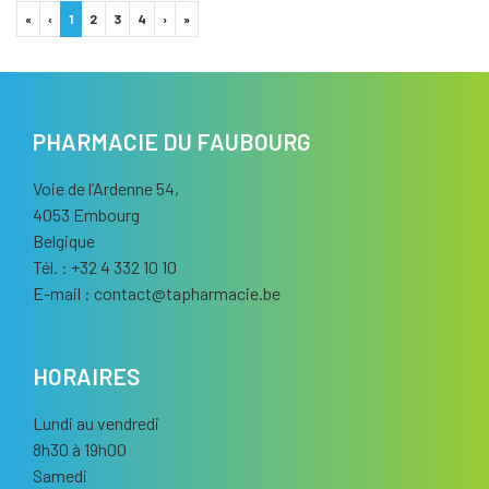
«
‹
1
2
3
4
›
»
PHARMACIE DU FAUBOURG
Voie de l’Ardenne 54,
4053 Embourg
Belgique
Tél. : +32 4 332 10 10
E-mail :
contact
@
tapharmacie.be
HORAIRES
Lundi au vendredi
8h30 à 19h00
Samedi