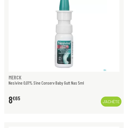
MERCK
Nesivine 0,01% Sine Conserv Baby Gutt Nas 5ml
8
€
65
J’ACHÈTE