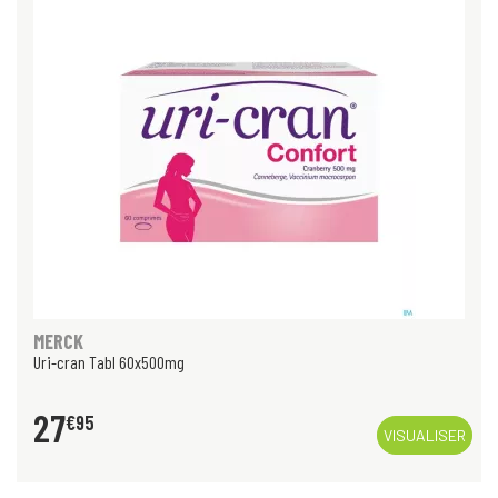
MERCK
Uri-cran Tabl 60x500mg
27
€
95
VISUALISER