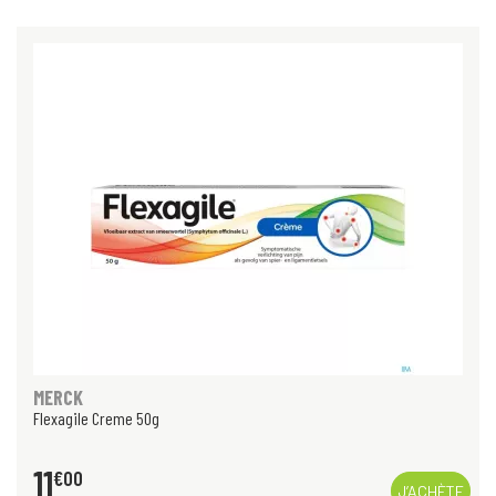
MERCK
Flexagile Creme 50g
11
€
00
J’ACHÈTE