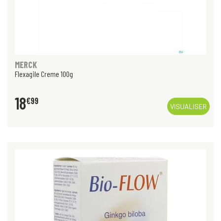
MERCK
Flexagile Creme 100g
18
€
99
VISUALISER