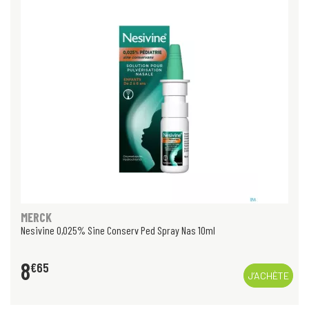
MERCK
Nesivine 0,025% Sine Conserv Ped Spray Nas 10ml
8
€
65
J’ACHÈTE