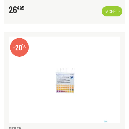
26
€
95
J’ACHÈTE
%
-20
MERCK