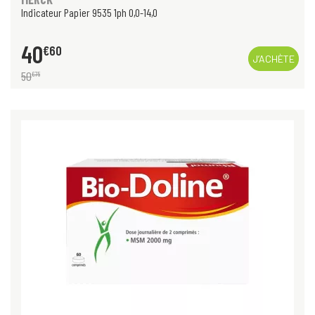
Indicateur Papier 9535 1ph 0,0-14,0
40
€
60
J’ACHÈTE
50
€
75