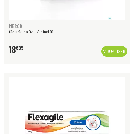
MERCK
Cicatridina Ovul Vaginal 10
18
€
95
VISUALISER