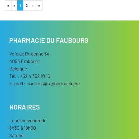
«
‹
1
2
›
»
PHARMACIE DU FAUBOURG
Voie de l’Ardenne 54,
4053 Embourg
Belgique
Tél. : +32 4 332 10 10
E-mail :
contact
@
tapharmacie.be
HORAIRES
Lundi au vendredi
8h30 à 19h00
Samedi