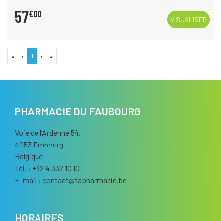
57
€
00
VISUALISER
«
‹
1
›
»
PHARMACIE DU FAUBOURG
Voie de l’Ardenne 54,
4053 Embourg
Belgique
Tél. : +32 4 332 10 10
E-mail :
contact
@
tapharmacie.be
HORAIRES