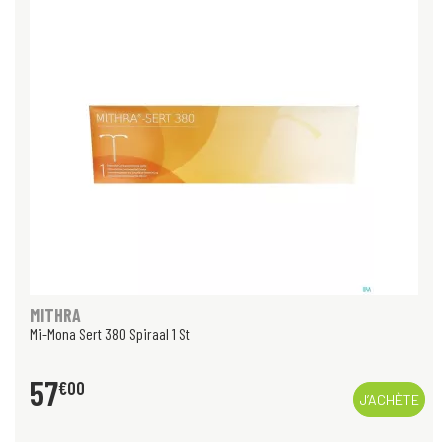
MITHRA
Mi-Mona Sert 380 Spiraal 1 St
57
€
00
J’ACHÈTE