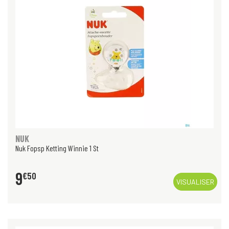
NUK
Nuk Fopsp Ketting Winnie 1 St
9
€
50
VISUALISER