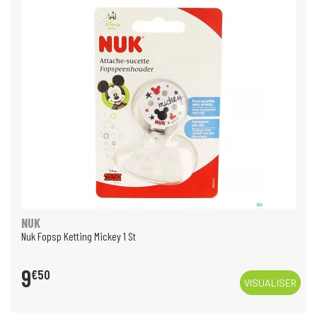
NUK
Nuk Fopsp Ketting Mickey 1 St
9
€
50
VISUALISER