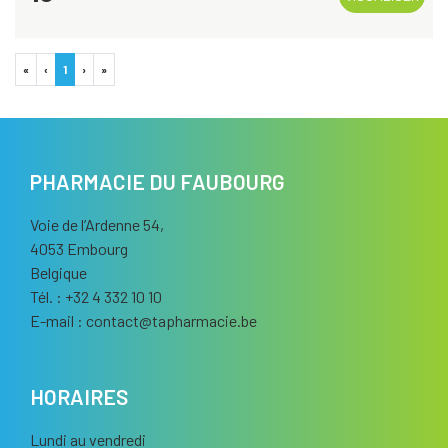
«
‹
1
›
»
PHARMACIE DU FAUBOURG
Voie de l’Ardenne 54,
4053 Embourg
Belgique
Tél. : +32 4 332 10 10
E-mail :
contact
@
tapharmacie.be
HORAIRES
Lundi au vendredi