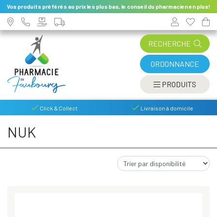
Vos produits préférés au prix les plus bas, le conseil du pharmacien en plus!
RECHERCHE
ORDONNANCE
AFFIC
PRODUITS
Click & Collect
Livraison à domicile
NUK