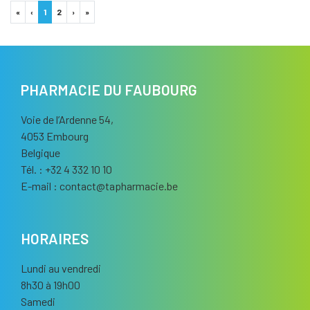
«
‹
1
2
›
»
PHARMACIE DU FAUBOURG
Voie de l’Ardenne 54,
4053 Embourg
Belgique
Tél. : +32 4 332 10 10
E-mail :
contact
@
tapharmacie.be
HORAIRES
Lundi au vendredi
8h30 à 19h00
Samedi