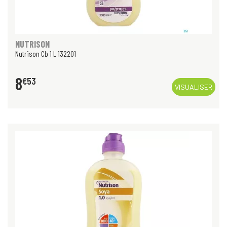
NUTRISON
Nutrison Cb 1 L 132201
8
€
53
VISUALISER