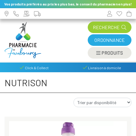
Vos produits préférés au prix les plus bas, le conseil du pharmacien en plus!
RECHERCHE
ORDONNANCE
AFFIC
PRODUITS
Click & Collect
Livraison à domicile
NUTRISON