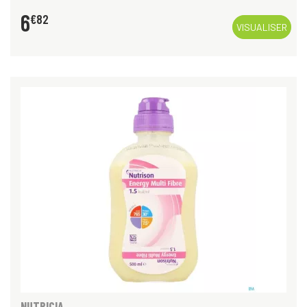
6
€
82
VISUALISER
NUTRICIA