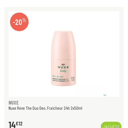
%
-20
NUXE
Nuxe Reve The Duo Deo. Fraicheur 24h 2x50ml
14
€
12
J’ACHÈTE