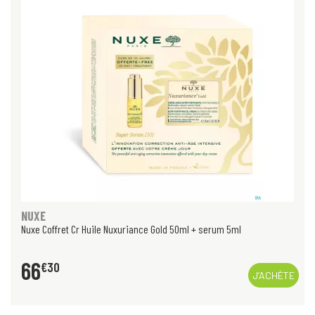
NUXE
Nuxe Coffret Cr Huile Nuxuriance Gold 50ml + serum 5ml
66
€
30
J’ACHÈTE