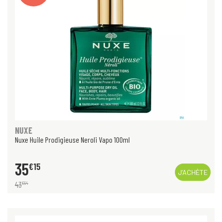
NUXE
Nuxe Huile Prodigieuse Neroli Vapo 100ml
35
€
15
J’ACHÈTE
43
€
94