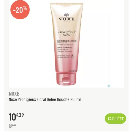
%
-20
NUXE
Nuxe Prodigieux Floral Gelee Douche 200ml
10
€
32
J’ACHÈTE
12
€
90