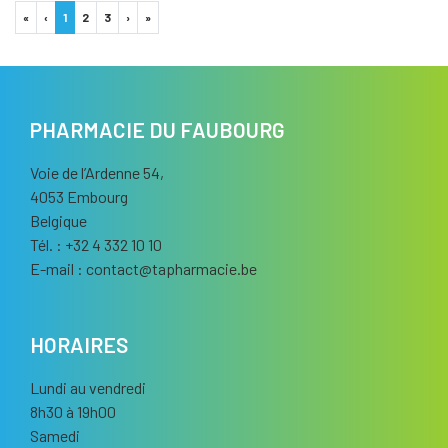
«
‹
1
2
3
›
»
PHARMACIE DU FAUBOURG
Voie de l’Ardenne 54,
4053 Embourg
Belgique
Tél. : +32 4 332 10 10
E-mail :
contact
@
tapharmacie.be
HORAIRES
Lundi au vendredi
8h30 à 19h00
Samedi