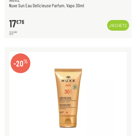
Nuxe Sun Eau Delicieuse Parfum. Vapo 30ml
17
€
76
J’ACHÈTE
22
€
20
%
-20