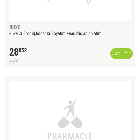
NUXE
Nuxe Cr Prodig.boost Cr Soy40ml+eau Mic.ap.pn 40ml
28
€
32
J’ACHÈTE
35
€
40