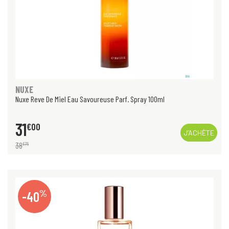
NUXE
Nuxe Reve De Miel Eau Savoureuse Parf. Spray 100ml
31
€
00
J’ACHÈTE
38
€
75
%
-40