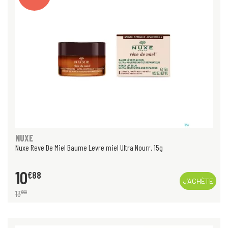
NUXE
Nuxe Reve De Miel Baume Levre miel Ultra Nourr. 15g
10
€
88
J’ACHÈTE
13
€
60