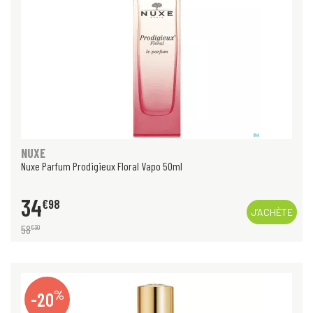
NUXE
Nuxe Parfum Prodigieux Floral Vapo 50ml
34
€
98
J’ACHÈTE
58
€
30
%
-20