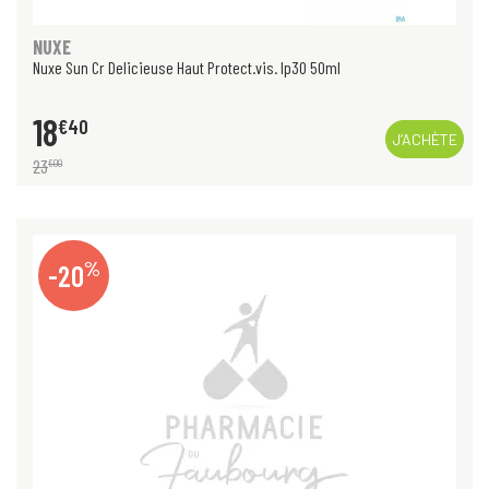
NUXE
Nuxe Sun Cr Delicieuse Haut Protect.vis. Ip30 50ml
18
€
40
J’ACHÈTE
23
€
00
%
-20