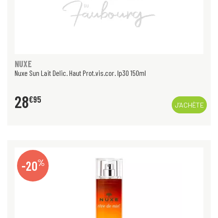
NUXE
Nuxe Sun Lait Delic. Haut Prot.vis.cor. Ip30 150ml
28
€
95
J’ACHÈTE
%
-20