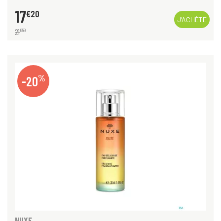
17
€
20
J’ACHÈTE
21
€
50
%
-20
NUXE