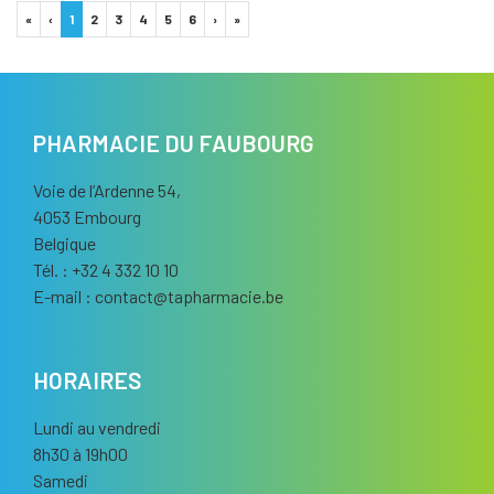
«
‹
1
2
3
4
5
6
›
»
PHARMACIE DU FAUBOURG
Voie de l’Ardenne 54,
4053 Embourg
Belgique
Tél. : +32 4 332 10 10
E-mail :
contact
@
tapharmacie.be
HORAIRES
Lundi au vendredi
8h30 à 19h00
Samedi