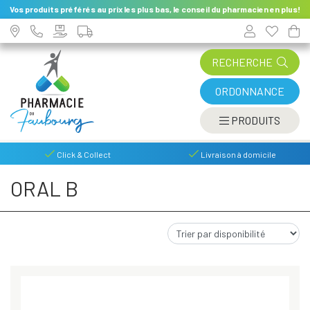
Vos produits préférés au prix les plus bas, le conseil du pharmacien en plus!
RECHERCHE
ORDONNANCE
AFFIC
PRODUITS
Click & Collect
Livraison à domicile
ORAL B