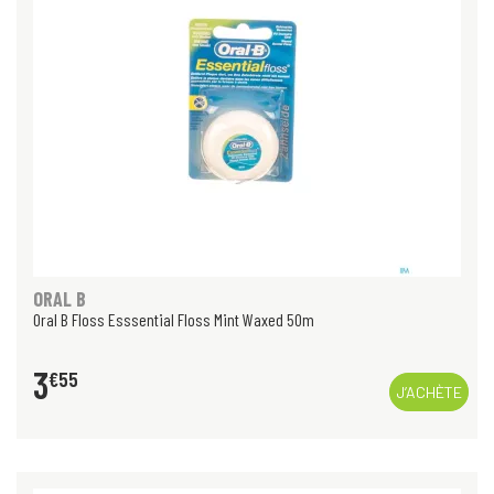
ORAL B
Oral B Floss Esssential Floss Mint Waxed 50m
3
€
55
J’ACHÈTE