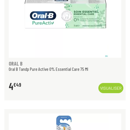
ORAL B
Oral B Tandp Pure Active 0% Essential Care 75 Ml
4
€
49
VISUALISER