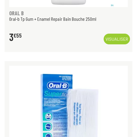
ORAL B
Oral-b Tp Gum + Enamel Repair Bain Bouche 250ml
3
€
55
VISUALISER