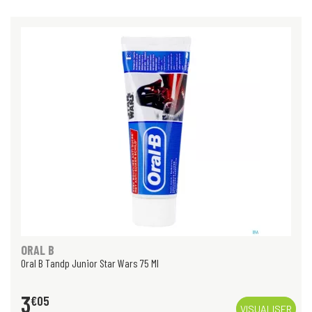
ORAL B
Oral B Tandp Junior Star Wars 75 Ml
3
€
05
VISUALISER