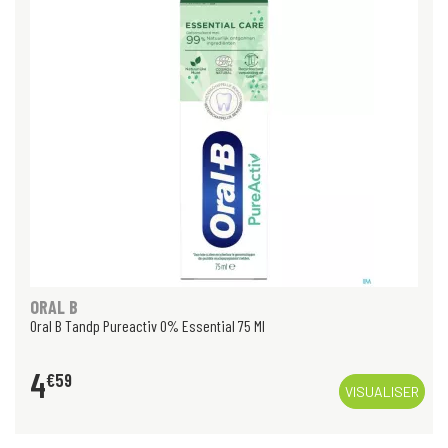
ORAL B
Oral B Tandp Pureactiv 0% Essential 75 Ml
4
€
59
VISUALISER