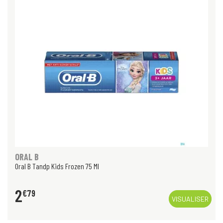
ORAL B
Oral B Tandp Kids Frozen 75 Ml
2
€
79
VISUALISER