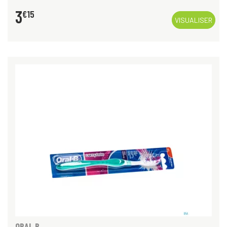
3
€
15
VISUALISER
ORAL B