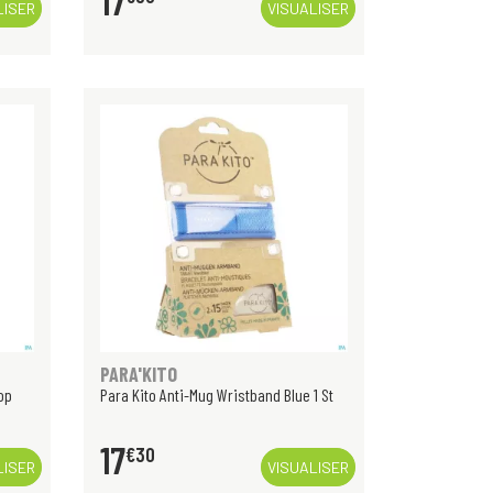
17
LISER
VISUALISER
PARA'KITO
op
Para Kito Anti-Mug Wristband Blue 1 St
17
€
30
LISER
VISUALISER