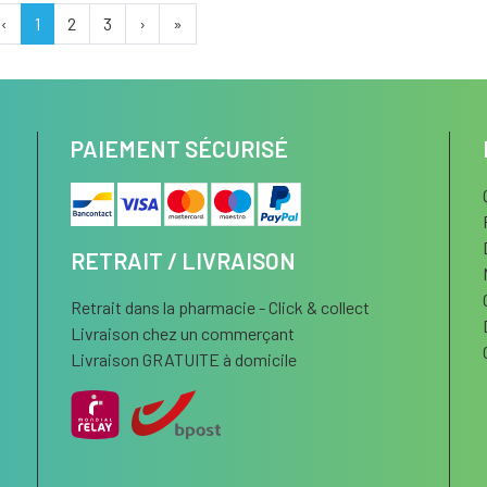
‹
1
2
3
›
»
PAIEMENT SÉCURISÉ
RETRAIT / LIVRAISON
Retrait dans la pharmacie - Click & collect
Livraison chez un commerçant
Livraison GRATUITE à domicile