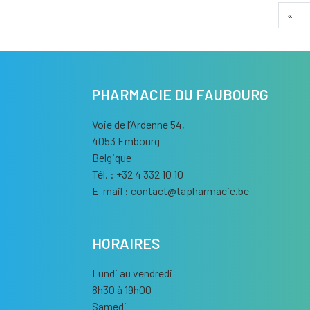
«
PHARMACIE DU FAUBOURG
Voie de l’Ardenne 54,
4053 Embourg
Belgique
Tél. : +32 4 332 10 10
E-mail :
contact
@
tapharmacie.be
HORAIRES
Lundi au vendredi
8h30 à 19h00
Samedi