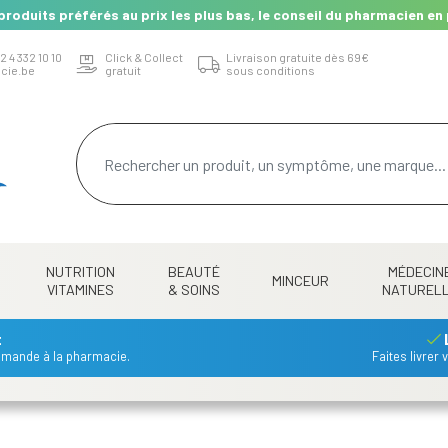
produits préférés au prix les plus bas, le conseil du pharmacien en 
2 4 332 10 10
Click & Collect
Livraison gratuite dès 69€
cie.be
gratuit
sous conditions
NUTRITION
BEAUTÉ
MÉDECIN
MINCEUR
VITAMINES
& SOINS
NATUREL
t
mmande à la pharmacie.
Faites livrer