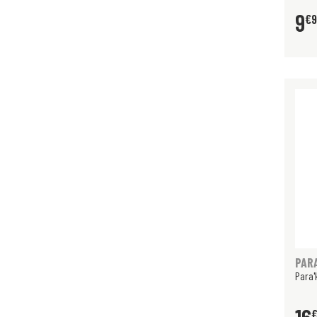
9
€
PAR
Para'