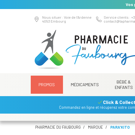
Vos 
Nous situer : Voie de l’Ardenne
Service clients : +3
4053 Embourg
contact
@
tapharma
BÉBÉ &
PROMOS
MÉDICAMENTS
ENFANTS
Click & Collec
Commandez en ligne et récuperez votre co
PHARMACIE DU FAUBOURG
MARQUE
PARA'KITO