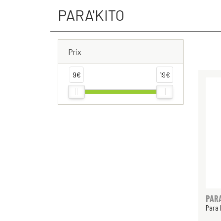
PARA'KITO
Prix
9€
19€
PAR
Para 