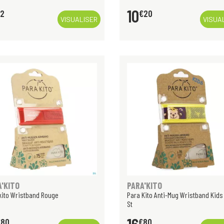
10
92
€
20
VISUALISER
VISUA
A'KITO
PARA'KITO
kito Wristband Rouge
Para Kito Anti-Mug Wristband Kids
St
€
80
€
80