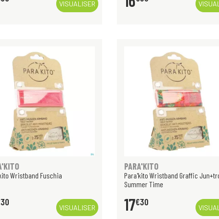
16
VISUALISER
VISUA
A'KITO
PARA'KITO
kito Wristband Fuschia
Para'kito Wristband Graffic Jun+tr
Summer Time
17
€
30
€
30
VISUALISER
VISUA