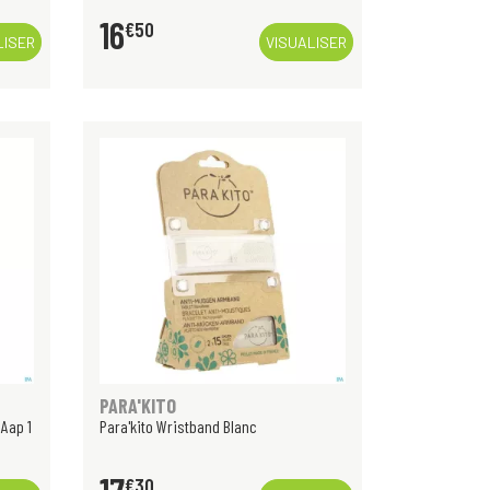
16
€
50
LISER
VISUALISER
PARA'KITO
 Aap 1
Para'kito Wristband Blanc
€
30