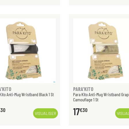
A'KITO
PARA'KITO
Kito Anti-Mug Wristband Black 1 St
Para Kito Anti-Mug Wristband Gra
Camouflage 1 St
17
€
30
€
30
VISUALISER
VISUA