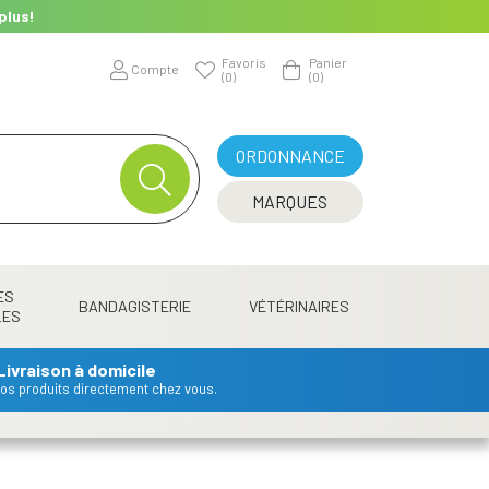
plus!
Favoris
Panier
Compte
(0)
(0)
ORDONNANCE
MARQUES
ES
BANDAGISTERIE
VÉTÉRINAIRES
LES
Livraison à domicile
 vos produits directement chez vous.