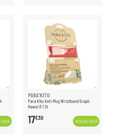
PARA'KITO
ph
Para Kito Anti-Mug Wristband Graph
Hawai R 1 St
17
€
30
LISER
VISUALISER