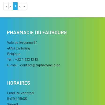
«
‹
1
›
»
PHARMACIE DU FAUBOURG
Voie de l’Ardenne 54,
4053 Embourg
Belgique
Tél. : +32 4 332 10 10
E-mail :
contact
@
tapharmacie.be
HORAIRES
Lundi au vendredi
8h30 à 19h00
Samedi