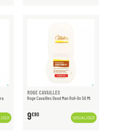
ROGE CAVAILLES
tra
Roge Cavailles Deod Man Roll-On 50 Ml
9
€
90
LISER
VISUALISER