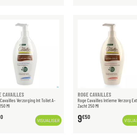
E CAVAILLES
ROGE CAVAILLES
Cavailles Verzorging Int Toilet A-
Roge Cavailles Intieme Verzorg Ex
250 Ml
Zacht 250 Ml
9
50
€
50
VISUALISER
VISUA