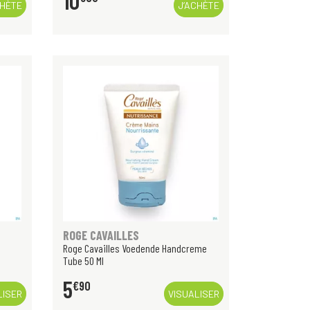
10
CHÈTE
J’ACHÈTE
ROGE CAVAILLES
Roge Cavailles Voedende Handcreme
Tube 50 Ml
5
€
90
LISER
VISUALISER