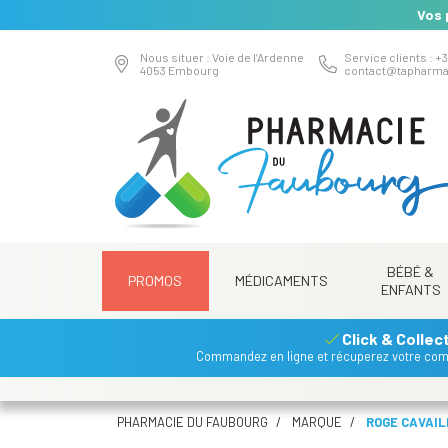
Vos 
Nous situer : Voie de l’Ardenne
Service clients : +3
4053 Embourg
contact
@
tapharma
BÉBÉ &
PROMOS
MÉDICAMENTS
ENFANTS
Click & Collec
Commandez en ligne et récuperez votre co
PHARMACIE DU FAUBOURG
MARQUE
ROGE CAVAIL