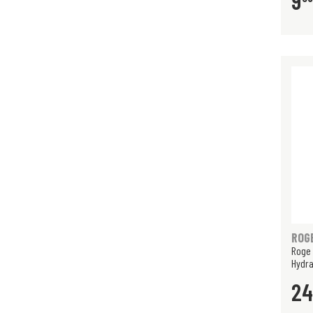
9
ROG
Roge 
Hydra
24