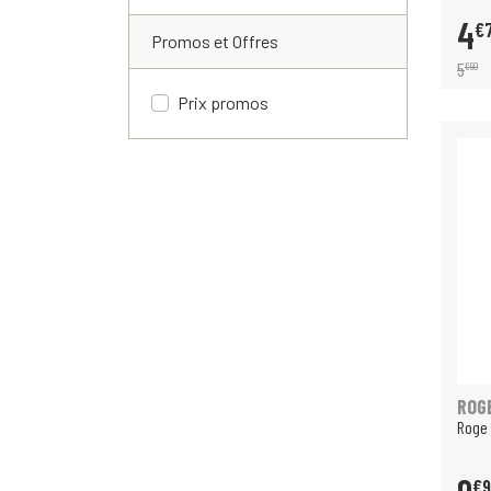
4
€
Promos et Offres
5
€
90
Prix promos
ROG
Roge 
€