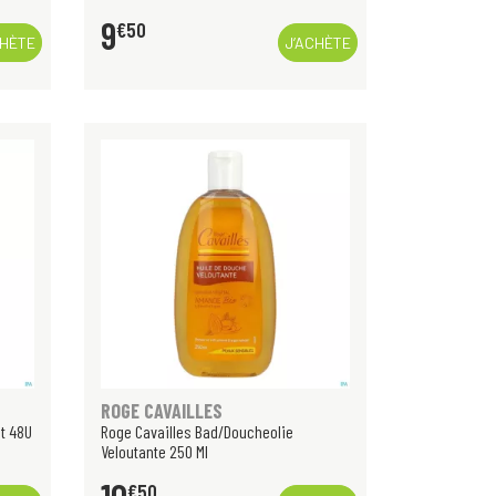
9
€
50
CHÈTE
J’ACHÈTE
ROGE CAVAILLES
t 48U
Roge Cavailles Bad/Doucheolie
Veloutante 250 Ml
€
50