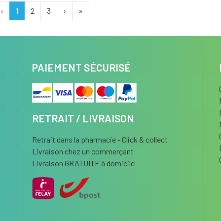
‹
1
2
3
›
»
PAIEMENT SÉCURISÉ
RETRAIT / LIVRAISON
Retrait dans la pharmacie - Click & collect
Livraison chez un commerçant
Livraison GRATUITE à domicile