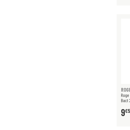
ROG
Roge 
Bact 
9
€