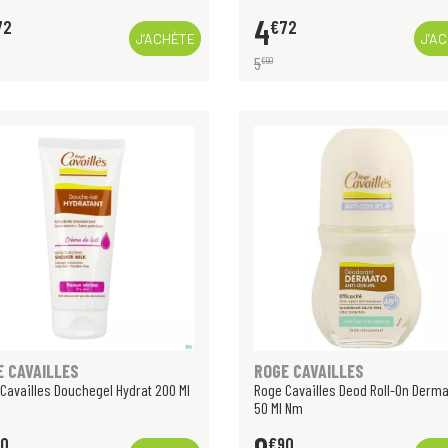
4
72
€
72
J’ACHÈTE
J’A
5
€
90
E CAVAILLES
ROGE CAVAILLES
Cavailles Douchegel Hydrat 200 Ml
Roge Cavailles Deod Roll-On Derma
50 Ml Nm
90
€
90