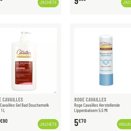
9
J’ACHÈTE
J’A
E CAVAILLES
ROGE CAVAILLES
Cavailles Gel Bad Douchemelk
Roge Cavailles Herstellende
 1 L
Lippenbalsem 5,5 Ml
5
€
90
€
70
J’ACHÈTE
VISUA