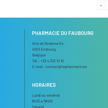
«
PHARMACIE DU FAUBOURG
Voie de l’Ardenne 54,
4053 Embourg
Belgique
Tél. : +32 4 332 10 10
E-mail :
contact
@
tapharmacie.be
HORAIRES
Lundi au vendredi
8h30 à 19h00
Samedi