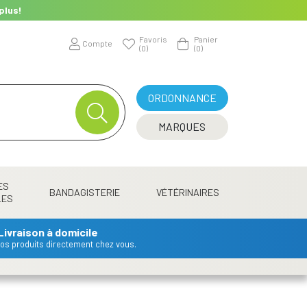
plus!
Favoris
Panier
Compte
(0)
(0)
ORDONNANCE
MARQUES
ES
BANDAGISTERIE
VÉTÉRINAIRES
LES
Livraison à domicile
 vos produits directement chez vous.