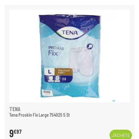
TENA
Tena Proskin Fix Large 754025 5 St
9
€
97
J’ACHÈTE