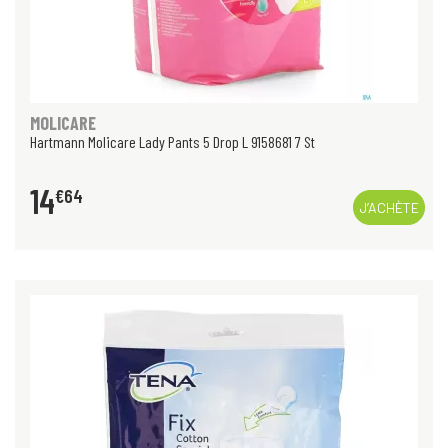
MOLICARE
Hartmann Molicare Lady Pants 5 Drop L 9158681 7 St
14
€
64
J’ACHÈTE