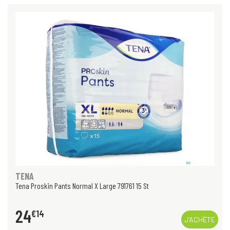
TENA
Tena Proskin Pants Normal X Large 791761 15 St
24
€
14
J’ACHÈTE