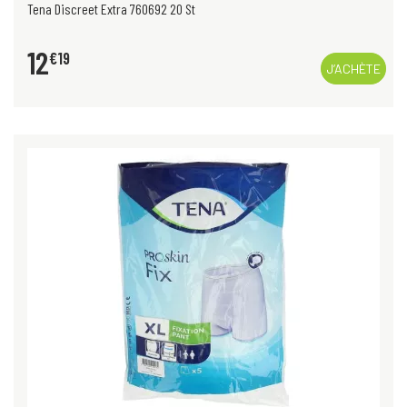
Tena Discreet Extra 760692 20 St
12
€
19
J’ACHÈTE