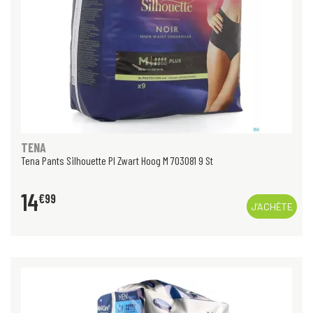
TENA
Tena Pants Silhouette Pl Zwart Hoog M 703081 9 St
14
€
99
J’ACHÈTE