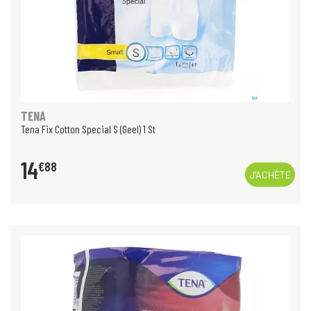
TENA
Tena Fix Cotton Special S (Geel) 1 St
14
€
88
J’ACHÈTE