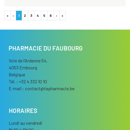
«
‹
1
2
3
4
5
6
›
»
PHARMACIE DU FAUBOURG
Voie de l’Ardenne 54,
4053 Embourg
Belgique
Tél. : +32 4 332 10 10
E-mail :
contact
@
tapharmacie.be
HORAIRES
Lundi au vendredi
8h30 à 19h00