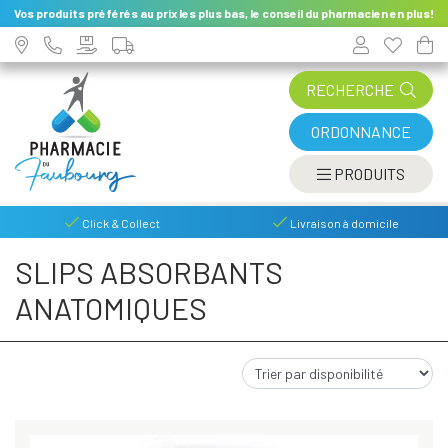
Vos produits préférés au prix les plus bas, le conseil du pharmacien en plus!
RECHERCHE
ORDONNANCE
AFFIC
PRODUITS
Click & Collect
Livraison à domicile
SLIPS ABSORBANTS
ANATOMIQUES