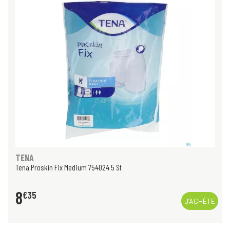
TENA
Tena Proskin Fix Medium 754024 5 St
8
€
35
J’ACHÈTE