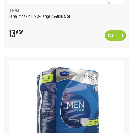
TENA
Tena Proskin Fix X-Large 754026 5 St
13
€
56
J’ACHÈTE