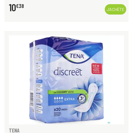
10
€
38
J’ACHÈTE
TENA