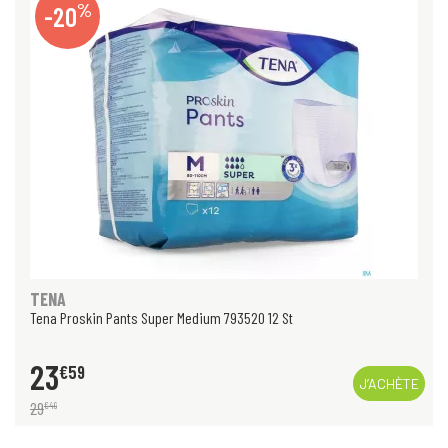
%
-20
TENA
Tena Proskin Pants Super Medium 793520 12 St
23
€
59
J’ACHÈTE
29
€
49