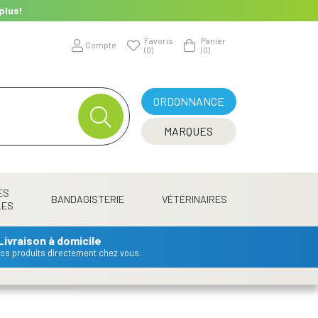
plus!
Favoris
Panier
Compte
(0)
(0)
ORDONNANCE
MARQUES
ES
BANDAGISTERIE
VÉTÉRINAIRES
LES
Livraison à domicile
 vos produits directement chez vous.