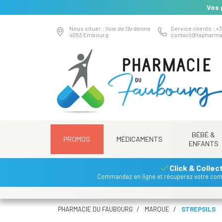
Vos 
Nous situer : Voie de l’Ardenne
Service clients : +3
4053 Embourg
contact
@
tapharma
BÉBÉ &
PROMOS
MÉDICAMENTS
ENFANTS
Click & Collec
Commandez en ligne et récuperez votre co
PHARMACIE DU FAUBOURG
MARQUE
STREPSILS