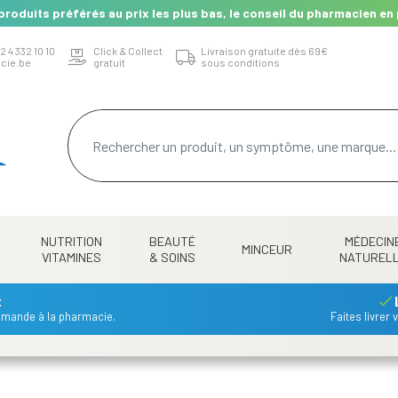
produits préférés au prix les plus bas, le conseil du pharmacien en 
2 4 332 10 10
Click & Collect
Livraison gratuite dès 69€
cie.be
gratuit
sous conditions
NUTRITION
BEAUTÉ
MÉDECIN
MINCEUR
VITAMINES
& SOINS
NATUREL
t
mmande à la pharmacie.
Faites livrer