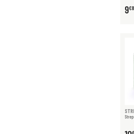
9
€
STR
Strep