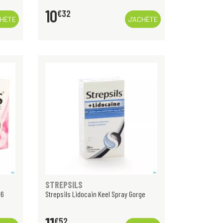
10
€
32
CHÈTE
J’ACHÈTE
STREPSILS
36
Strepsils Lidocain Keel Spray Gorge
€
52