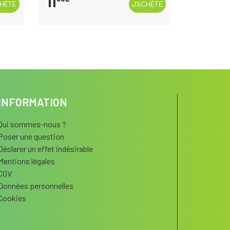
11
CHÈTE
J’ACHÈTE
INFORMATION
Qui sommes-nous ?
Poser une question
Déclarer un effet indésirable
Mentions légales
CGV
Données personnelles
Cookies