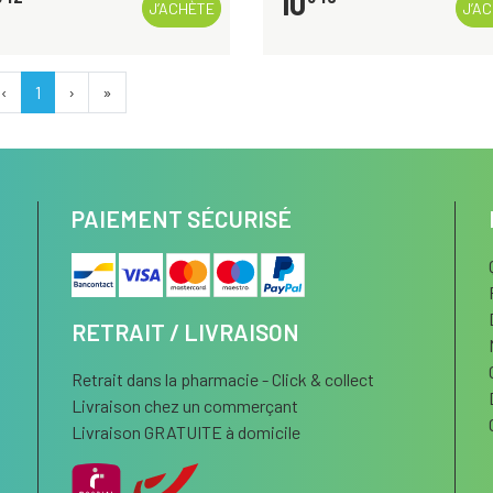
10
J’ACHÈTE
J’A
‹
1
›
»
PAIEMENT SÉCURISÉ
RETRAIT / LIVRAISON
Retrait dans la pharmacie - Click & collect
Livraison chez un commerçant
Livraison GRATUITE à domicile