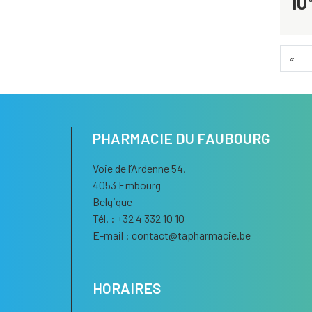
10
«
PHARMACIE DU FAUBOURG
Voie de l’Ardenne 54,
4053 Embourg
Belgique
Tél. : +32 4 332 10 10
E-mail :
contact
@
tapharmacie.be
HORAIRES