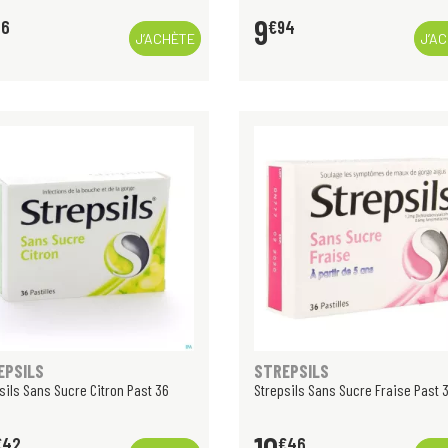
9
86
€
94
J’ACHÈTE
J’A
EPSILS
STREPSILS
sils Sans Sucre Citron Past 36
Strepsils Sans Sucre Fraise Past 
€
42
€
46