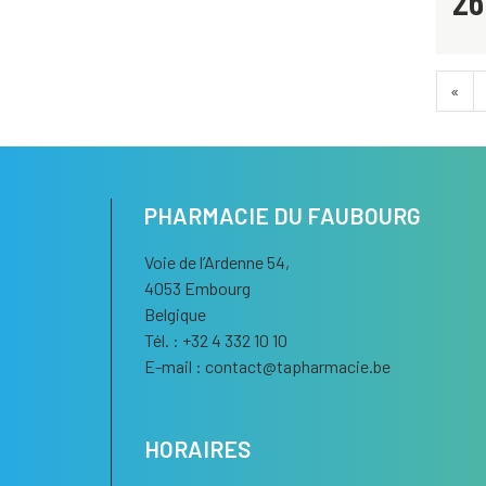
26
«
PHARMACIE DU FAUBOURG
Voie de l’Ardenne 54,
4053 Embourg
Belgique
Tél. : +32 4 332 10 10
E-mail :
contact
@
tapharmacie.be
HORAIRES