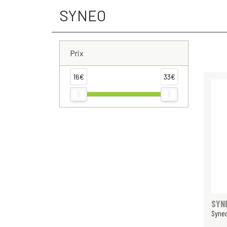
SYNEO
Prix
16€
33€
SYN
Syneo