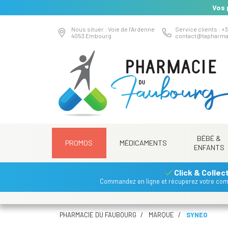
Vos 
Nous situer : Voie de l’Ardenne
Service clients : +3
4053 Embourg
contact
@
tapharma
BÉBÉ &
PROMOS
MÉDICAMENTS
ENFANTS
Click & Collec
Commandez en ligne et récuperez votre co
PHARMACIE DU FAUBOURG
MARQUE
SYNEO