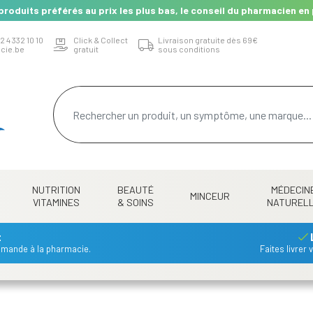
produits préférés au prix les plus bas, le conseil du pharmacien en 
2 4 332 10 10
Click & Collect
Livraison gratuite dès 69€
cie.be
gratuit
sous conditions
NUTRITION
BEAUTÉ
MÉDECIN
MINCEUR
VITAMINES
& SOINS
NATUREL
t
mmande à la pharmacie.
Faites livrer