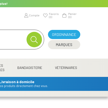
plus!
Favoris
Panier
Compte
(0)
(0)
ORDONNANCE
MARQUES
ES
BANDAGISTERIE
VÉTÉRINAIRES
LES
Livraison à domicile
 vos produits directement chez vous.