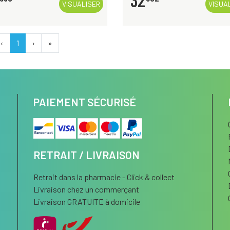
32
VISUALISER
VISUA
‹
1
›
»
PAIEMENT SÉCURISÉ
RETRAIT / LIVRAISON
Retrait dans la pharmacie - Click & collect
Livraison chez un commerçant
Livraison GRATUITE à domicile