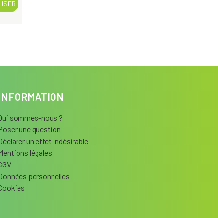
LISER
INFORMATION
Qui sommes-nous ?
Poser une question
Déclarer un effet indésirable
Mentions légales
CGV
Données personnelles
Cookies