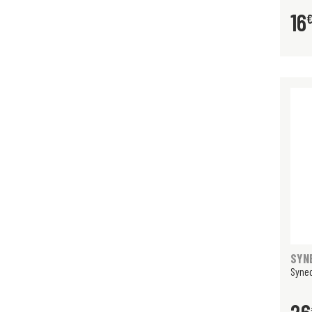
16
SYN
Syneo