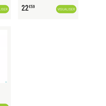
22
€
59
LISER
VISUALISER