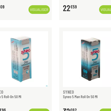
22
€
09
€
59
VISUALISER
VISUA
EO
SYNEO
 5 Roll-On 50 Ml
Syneo 5 Man Roll On 50 Ml
€
96
€
62