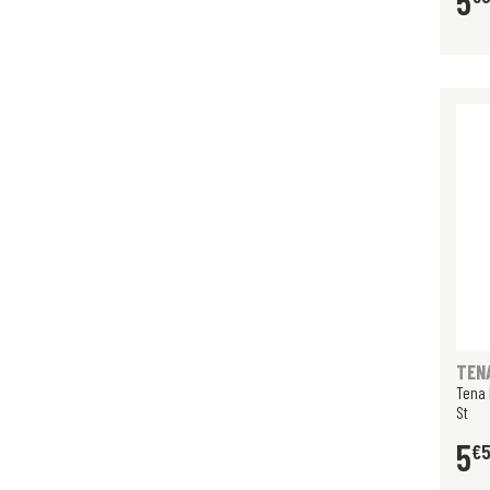
5
TEN
Tena 
St
5
€