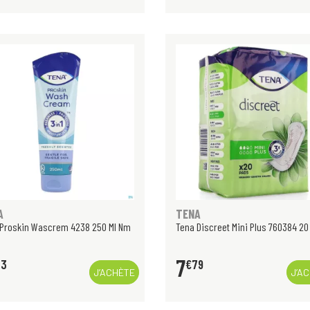
A
TENA
 Proskin Wascrem 4238 250 Ml Nm
Tena Discreet Mini Plus 760384 20
7
33
€
79
J’ACHÈTE
J’A