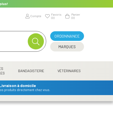
plus!
Favoris
Panier
Compte
(0)
(0)
ORDONNANCE
MARQUES
ES
BANDAGISTERIE
VÉTÉRINAIRES
LES
Livraison à domicile
 vos produits directement chez vous.