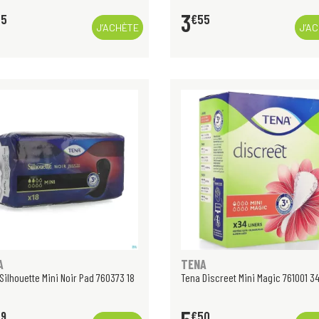
3
55
€
55
J’ACHÈTE
J’A
A
TENA
Silhouette Mini Noir Pad 760373 18
Tena Discreet Mini Magic 761001 34
09
€
50