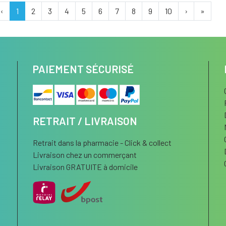
‹
1
2
3
4
5
6
7
8
9
10
›
»
PAIEMENT SÉCURISÉ
RETRAIT / LIVRAISON
Retrait dans la pharmacie - Click & collect
Livraison chez un commerçant
Livraison GRATUITE à domicile