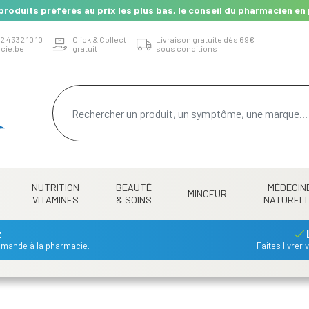
produits préférés au prix les plus bas, le conseil du pharmacien en 
2 4 332 10 10
Click & Collect
Livraison gratuite dès 69€
cie.be
gratuit
sous conditions
NUTRITION
BEAUTÉ
MÉDECIN
MINCEUR
VITAMINES
& SOINS
NATUREL
t
mmande à la pharmacie.
Faites livrer