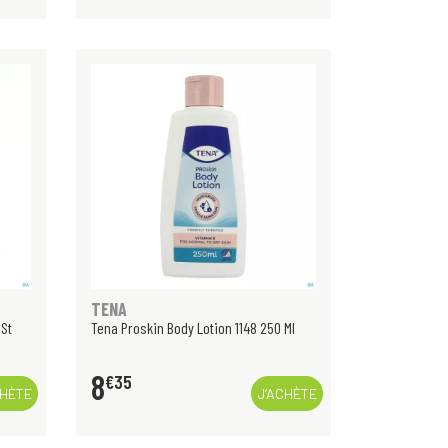
TENA
 St
Tena Proskin Body Lotion 1148 250 Ml
8
€
35
CHÈTE
J’ACHÈTE