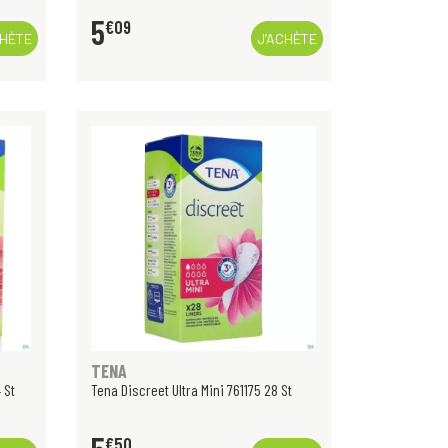
5
€
09
CHÈTE
J’ACHÈTE
TENA
 St
Tena Discreet Ultra Mini 761175 28 St
€
50