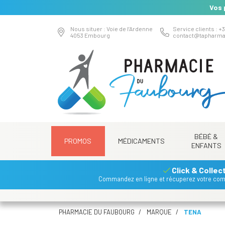
Vos 
Nous situer : Voie de l’Ardenne
Service clients : +3
4053 Embourg
contact
@
tapharma
BÉBÉ &
PROMOS
MÉDICAMENTS
ENFANTS
Click & Collec
Commandez en ligne et récuperez votre co
PHARMACIE DU FAUBOURG
MARQUE
TENA