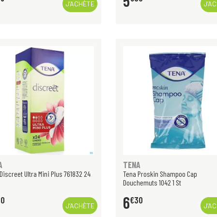
5
J’ACHÈTE
J’A
A
TENA
Discreet Ultra Mini Plus 761832 24
Tena Proskin Shampoo Cap
Douchemuts 1042 1 St
6
50
€
30
J’ACHÈTE
J’A