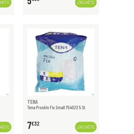
5
CHÈTE
J’ACHÈTE
TENA
Tena Proskin Fix Small 754023 5 St
7
€
32
CHÈTE
J’ACHÈTE