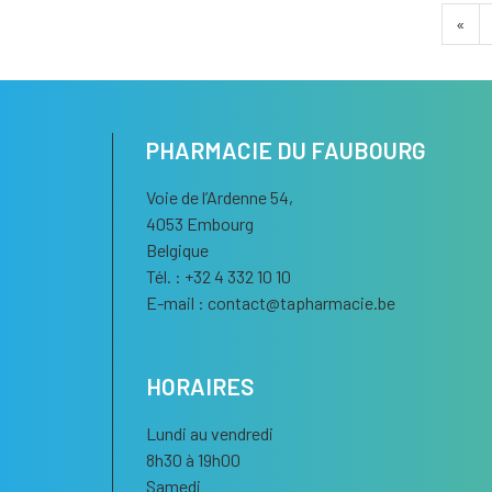
«
PHARMACIE DU FAUBOURG
Voie de l’Ardenne 54,
4053 Embourg
Belgique
Tél. : +32 4 332 10 10
E-mail :
contact
@
tapharmacie.be
HORAIRES
Lundi au vendredi
8h30 à 19h00
Samedi