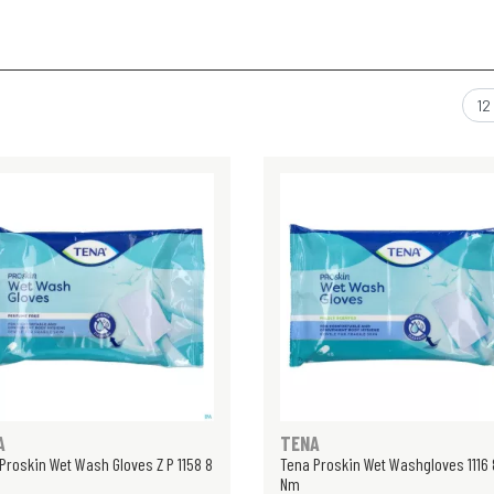
A
TENA
Proskin Wet Wash Gloves Z P 1158 8
Tena Proskin Wet Washgloves 1116 
m
Nm