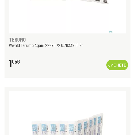
TERUMO
Wwnld Terumo Agani 22Gx1 1/2 0,70X38 10 St
1
€
56
J’ACHÈTE