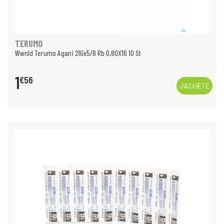
TERUMO
Wwnld Terumo Agani 21Gx5/8 Rb 0,80X16 10 St
1
€
56
J’ACHÈTE