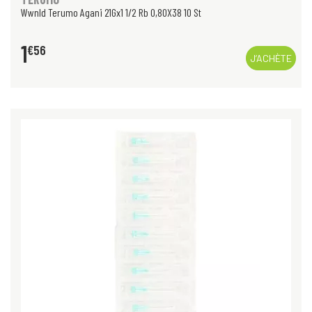
Wwnld Terumo Agani 21Gx1 1/2 Rb 0,80X38 10 St
1
€
56
J’ACHÈTE