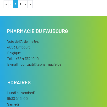
«
‹
1
2
›
»
PHARMACIE DU FAUBOURG
Voie de l’Ardenne 54,
4053 Embourg
Belgique
Tél. : +32 4 332 10 10
E-mail :
contact
@
tapharmacie.be
HORAIRES
Lundi au vendredi
8h30 à 19h00
Samedi