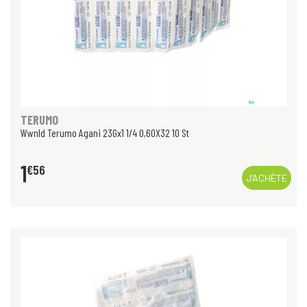
TERUMO
Wwnld Terumo Agani 23Gx1 1/4 0,60X32 10 St
1
€
56
J’ACHÈTE