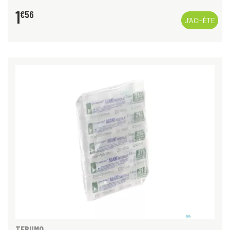
1
€
56
J’ACHÈTE
TERUMO