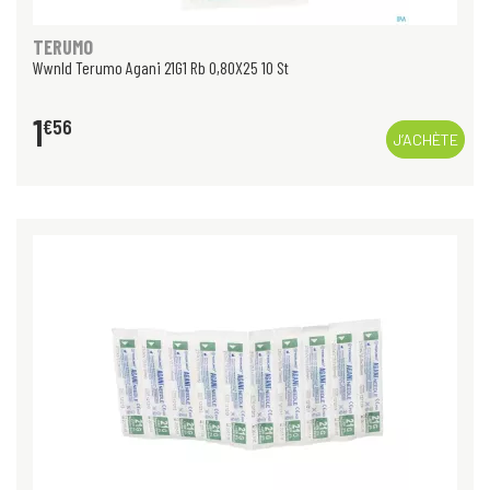
TERUMO
Wwnld Terumo Agani 21G1 Rb 0,80X25 10 St
1
€
56
J’ACHÈTE