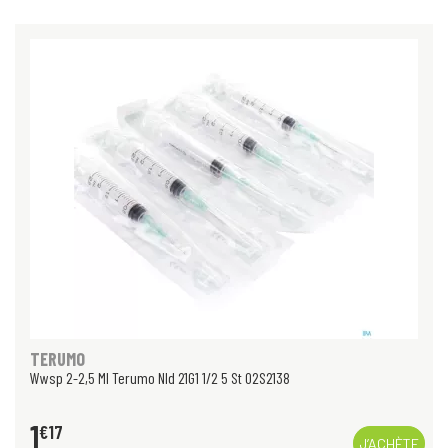
TERUMO
Wwsp 2-2,5 Ml Terumo Nld 21G1 1/2 5 St 02S2138
1
€
17
J’ACHÈTE