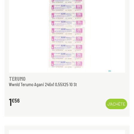
TERUMO
Wwnld Terumo Agani 24Gx1 0,55X25 10 St
1
€
56
J’ACHÈTE