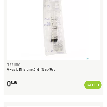
TERUMO
Wwsp 10 Ml Terumo Znld 1 St Ss-10Es
0
€
36
J’ACHÈTE