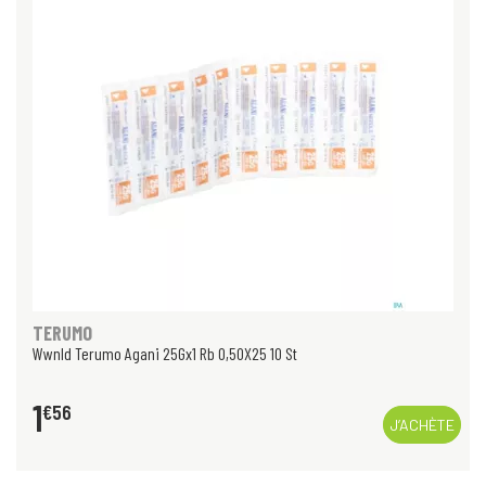
TERUMO
Wwnld Terumo Agani 25Gx1 Rb 0,50X25 10 St
1
€
56
J’ACHÈTE