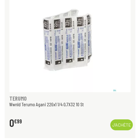
TERUMO
Wwnld Terumo Agani 22Gx1 1/4 0,7X32 10 St
0
€
99
J’ACHÈTE