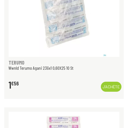
TERUMO
Wwnld Terumo Agani 23Gx1 0,60X25 10 St
1
€
56
J’ACHÈTE