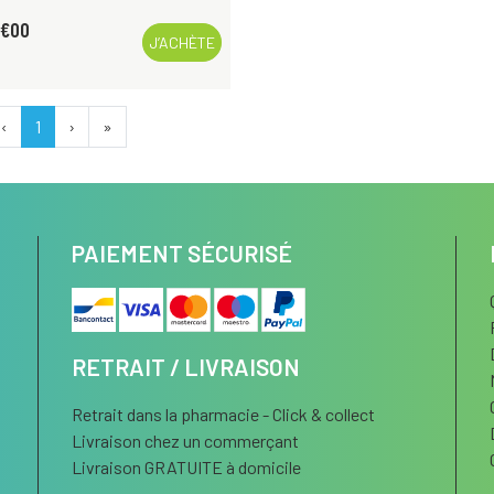
€
00
J’ACHÈTE
‹
1
›
»
PAIEMENT SÉCURISÉ
RETRAIT / LIVRAISON
Retrait dans la pharmacie - Click & collect
Livraison chez un commerçant
Livraison GRATUITE à domicile