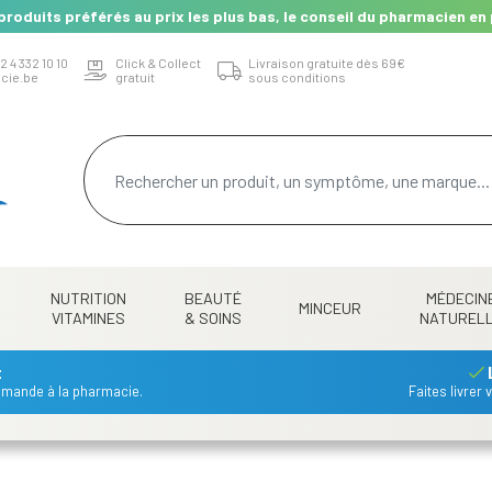
produits préférés au prix les plus bas, le conseil du pharmacien en 
2 4 332 10 10
Click & Collect
Livraison gratuite dès 69€
cie.be
gratuit
sous conditions
NUTRITION
BEAUTÉ
MÉDECIN
MINCEUR
VITAMINES
& SOINS
NATUREL
t
mmande à la pharmacie.
Faites livrer