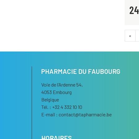
24
«
PHARMACIE DU FAUBOURG
Voie de l’Ardenne 54,
4053 Embourg
Belgique
Tél. : +32 4 332 10 10
E-mail :
contact
@
tapharmacie.be
HORAIRES