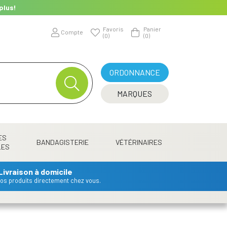
plus!
Favoris
Panier
Compte
(0)
(0)
ORDONNANCE
MARQUES
ES
BANDAGISTERIE
VÉTÉRINAIRES
LES
Livraison à domicile
 vos produits directement chez vous.