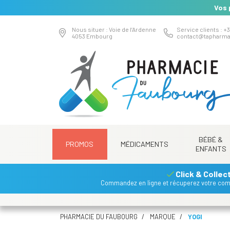
Vos 
Nous situer : Voie de l’Ardenne
Service clients : +3
4053 Embourg
contact
@
tapharma
BÉBÉ &
PROMOS
MÉDICAMENTS
ENFANTS
Click & Collec
Commandez en ligne et récuperez votre co
PHARMACIE DU FAUBOURG
MARQUE
YOGI