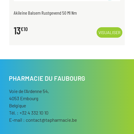
Akileine Balsem Rustgevend 50 Ml Nm
13
€
10
VISUALISER
PHARMACIE DU FAUBOURG
Voie de l’Ardenne 54,
4053 Embourg
Belgique
Tél. : +32 4 332 10 10
E-mail :
contact
@
tapharmacie.be