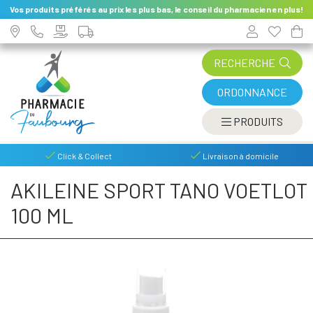
Vos produits préférés au prix les plus bas, le conseil du pharmacien en plus!
RECHERCHE
ORDONNANCE
AFFIC
PRODUITS
Click & Collect
Livraison à domicile
AKILEINE SPORT TANO VOETLOT
100 ML