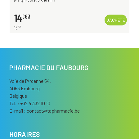
14
€
63
J’ACHÈTE
16
€
25
PHARMACIE DU FAUBOURG
Voie de l’Ardenne 54,
4053 Embourg
Belgique
Tél. : +32 4 332 10 10
E-mail :
contact
@
tapharmacie.be
HORAIRES