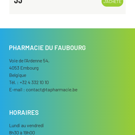
J’ACHÈTE
PHARMACIE DU FAUBOURG
Voie de l’Ardenne 54,
4053 Embourg
Belgique
Tél. : +32 4 332 10 10
E-mail :
contact
@
tapharmacie.be
HORAIRES
Lundi au vendredi
8h30 à 19h00