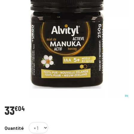
33
€
04
Quantité